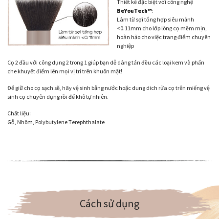
Thiết kế đặc biệt với công nghệ
BeYouTech™
:
Làm từ sợi tổng hợp siêu mảnh
<0.11mm cho lớp lông cọ mềm mịn,
hoàn hảo cho việc trang điểm chuyên
nghiệp
Cọ 2 đầu với công dụng 2 trong 1 giúp bạn dễ dàng tán đều các loại kem và phấn
che khuyết điểm lên mọi vị trí trên khuôn mặt
!
Để giữ cho cọ sạch sẽ, hãy vệ sinh bằng nước hoặc dung dich rửa cọ trên miếng vệ
sinh cọ chuyên dụng rồi để khô tự nhiên.
Chất liệu:
Gỗ, Nhôm, Polybutylene Terephthalate
Cách sử dụng