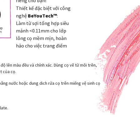
riêng cho bạn
!
Thiết kế đặc biệt với công
nghệ
BeYouTech™
:
Làm từ sợi tổng hợp siêu
mảnh <0.11mm cho lớp
lông cọ mềm mịn, hoàn
hảo cho việc trang điểm
độ lên màu đều và chính xác. Dùng cọ vẽ từ môi trên,
t của cọ.
 bằng nước hoặc dung dich rửa cọ trên miếng vệ sinh cọ
late.