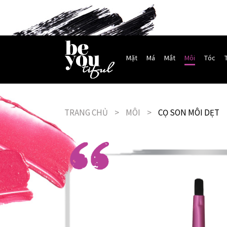
Mặt
Má
Mắt
Môi
Tóc
TRANG CHỦ
>
MÔI
>
CỌ SON MÔI DẸT