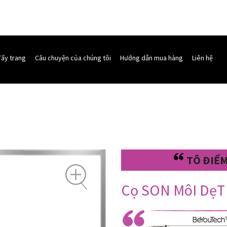
Tẩy trang
Câu chuyện của chúng tôi
Hướng dẫn mua hàng
Liên hệ
TÔ ĐIỂM
Cọ SON MôI DẹT