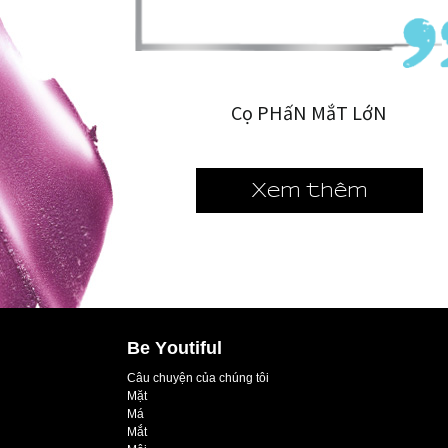
Cọ PHấN MắT LớN
Xem thêm
Be Youtiful
Câu chuyện của chúng tôi
Mặt
Má
Mắt