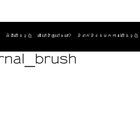
អំពីយើងខ្ញុំ
តើទៅទិញនៅឯណា?
ទំនាក់ទំនងមកកាន់យើងខ្ញុំ
rnal_brush