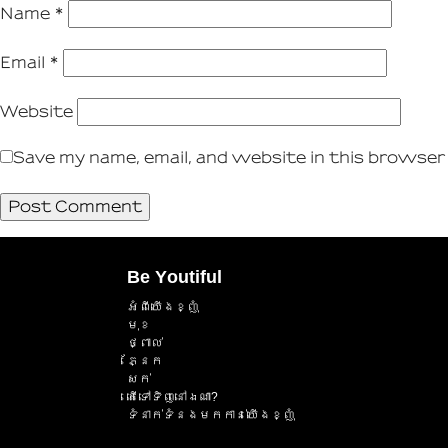
Name
*
Email
*
Website
Save my name, email, and website in this browser
Be Youtiful
អំពីយើងខ្ញុំ
មុខ
ថ្ពាល់
ភ្នែក
សក់
តើទៅទិញនៅឯណា?
ទំនាក់ទំនងមកកាន់យើងខ្ញុំ