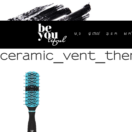
មុខ
ថ្ពាល់
ភ្នែក
សក់
ceramic_vent_the