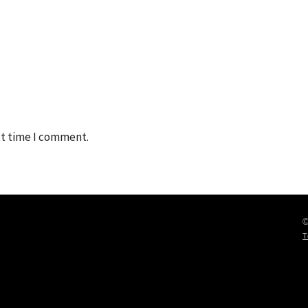
xt time I comment.
©
T