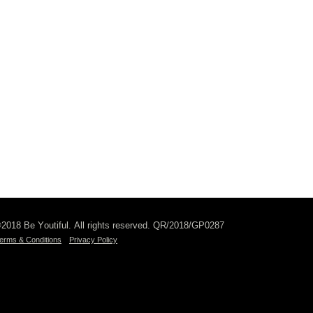
2018 Be Youtiful. All rights reserved. QR/2018/GP0287
erms & Conditions
Privacy Policy