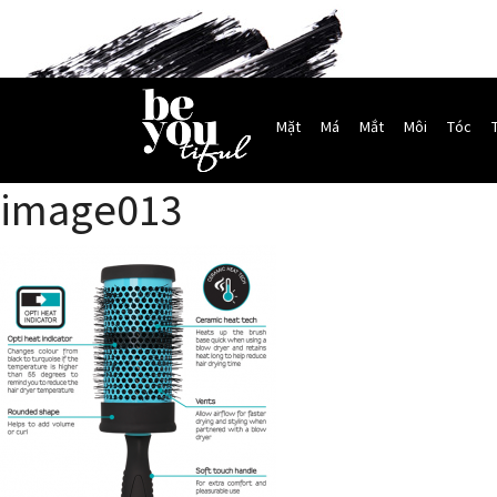
Mặt
Má
Mắt
Môi
Tóc
image013