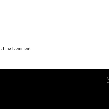
xt time I comment.
©
T