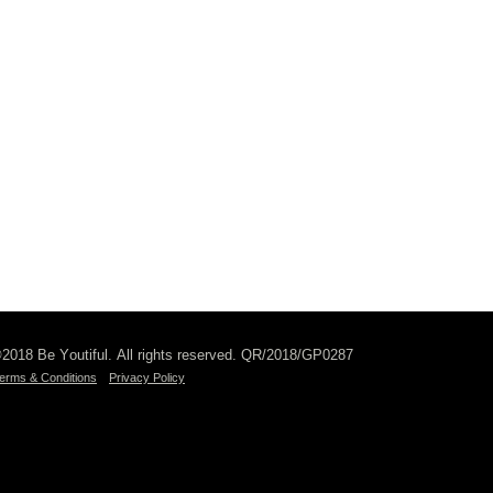
2018 Be Youtiful. All rights reserved. QR/2018/GP0287
erms & Conditions
Privacy Policy