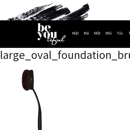
Mặt
Má
Mắt
Môi
Tóc
large_oval_foundation_b