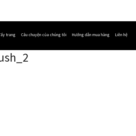
Tẩy trang
Câu chuyện của chúng tôi
Hướng dẫn mua hàng
Liên hệ
rush_2